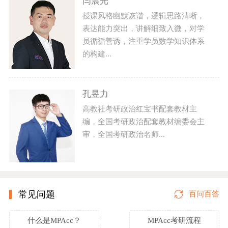
闫晨光
授课风格幽默诙谐，逻辑思路清晰，
表达能力突出，讲解细致入微，对学
员循循善诱，注重学员数学知识体系
的构建...
孔昱力
高教社考研政治红宝书配套教材主
编，全国考研政治配套教材编委会主
审，全国考研政治名师...
常见问题
百问百答
什么是MPAcc？
MPAcc考研流程