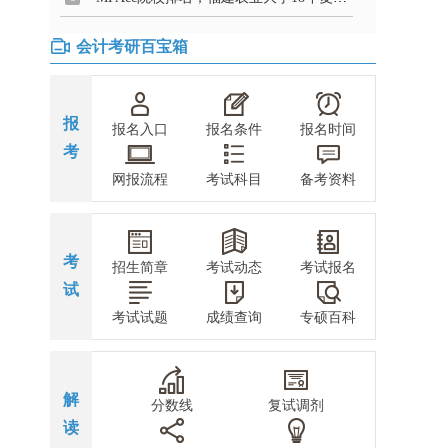
会计考研百宝箱
报
报名入口
报名条件
报名时间
考
网报流程
考试科目
备考资料
考
招生简章
考试动态
考试报名
试
考试试题
成绩查询
专硕百科
解
分数线
复试调剂
读