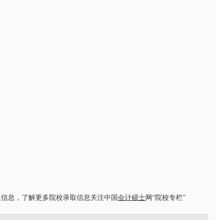
取信息，了解更多院校录取信息关注中国
会计硕士
网“院校专栏”