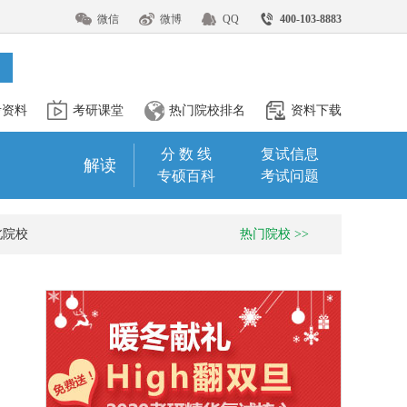
微信
微博
QQ
400-103-8883
考资料
考研课堂
热门院校排名
资料下载
分 数 线
复试信息
解读
专硕百科
考试问题
北院校
热门院校 >>