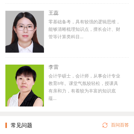
王蕊
零基础备考，具有较强的逻辑思维，
能够清晰梳理知识点，擅长会计、财
管等计算类科目...
李雷
会计学硕士，会计师，从事会计专业
教育8年。课堂气氛较轻松，授课具
有亲和力，有着较为丰富的知识底
蕴...
常见问题
百问百答