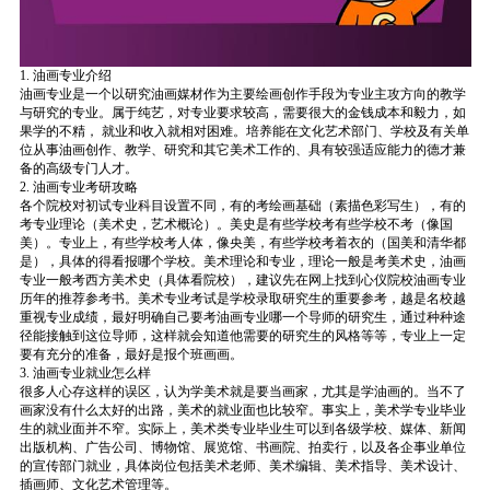
1. 油画专业介绍
油画专业是一个以研究油画媒材作为主要绘画创作手段为专业主攻方向的教学
与研究的专业。属于纯艺，对专业要求较高，需要很大的金钱成本和毅力，如
果学的不精， 就业和收入就相对困难。培养能在文化艺术部门、学校及有关单
位从事油画创作、教学、研究和其它美术工作的、具有较强适应能力的德才兼
备的高级专门人才。
2. 油画专业考研攻略
各个院校对初试专业科目设置不同，有的考绘画基础（素描色彩写生），有的
考专业理论（美术史，艺术概论）。美史是有些学校考有些学校不考（像国
美）。专业上，有些学校考人体，像央美，有些学校考着衣的（国美和清华都
是），具体的得看报哪个学校。美术理论和专业，理论一般是考美术史，油画
专业一般考西方美术史（具体看院校），建议先在网上找到心仪院校油画专业
历年的推荐参考书。美术专业考试是学校录取研究生的重要参考，越是名校越
重视专业成绩，最好明确自己要考油画专业哪一个导师的研究生，通过种种途
径能接触到这位导师，这样就会知道他需要的研究生的风格等等，专业上一定
要有充分的准备，最好是报个班画画。
3. 油画专业就业怎么样
很多人心存这样的误区，认为学美术就是要当画家，尤其是学油画的。当不了
画家没有什么太好的出路，美术的就业面也比较窄。事实上，美术学专业毕业
生的就业面并不窄。实际上，美术类专业毕业生可以到各级学校、媒体、新闻
出版机构、广告公司、博物馆、展览馆、书画院、拍卖行，以及各企事业单位
的宣传部门就业，具体岗位包括美术老师、美术编辑、美术指导、美术设计、
插画师、文化艺术管理等。