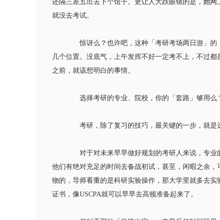
还隔三差五出去下个馆子。更让人大跌眼镜的是，她网
就没去考试。
惊讶么？也许吧，这种「考研考场两日游」的，
几个位置。没底气，上午发挥不好一定考不上，不过都
之前，就该想明白的事情。
选择考研的专业、院校，你的「套路」够用么
考研，除了复习的技巧，最关键的一步，就是
对于对未来早早做好规划的考研人来说，专业的
他们有绝对充足的时间去备战初试，甚至，闲暇之余，
物的，导师看重的是科研实验操作，那大学里就多去实
证书，像USCPA就可以早早去高顿准备起来了。