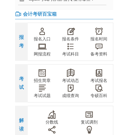
会计考研百宝箱
报
报名入口
报名条件
报名时间
考
网报流程
考试科目
备考资料
考
招生简章
考试动态
考试报名
试
考试试题
成绩查询
专硕百科
解
分数线
复试调剂
读