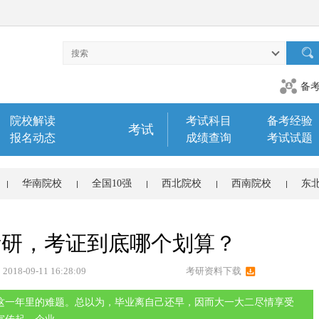
备
院校解读
考试科目
备考经验
考试
报名动态
成绩查询
考试试题
华南院校
全国10强
西北院校
西南院校
东
考研，考证到底哪个划算？
：
2018-09-11 16:28:09
考研资料下载
这一年里的难题。总以为，毕业离自己还早，因而大一大二尽情享受