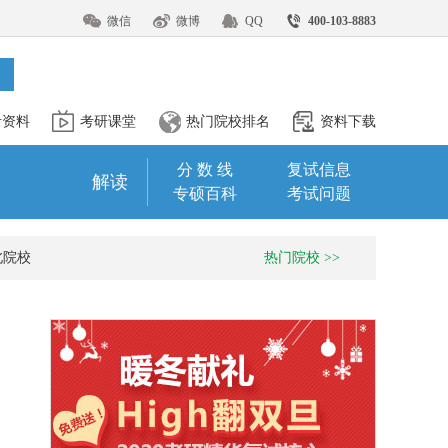
微信
微博
QQ
400-103-8883
考资料
考研课堂
热门院校排名
资料下载
分 数 线
复试信息
解读
专硕百科
考试问题
北院校
热门院校 >>