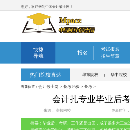
您好，欢迎来到中国会计硕士网！
快捷
考试报名
报名
导航
招生简章
热门院校直达
华东院校
华中院校
会计硕士网
>
备考经验
>
备考
>
当前位置：
会计扎专业毕业后
来源：
高顿网校
更新时间
摘要：毕业后，考研、工作还是出国，成了很多大三生