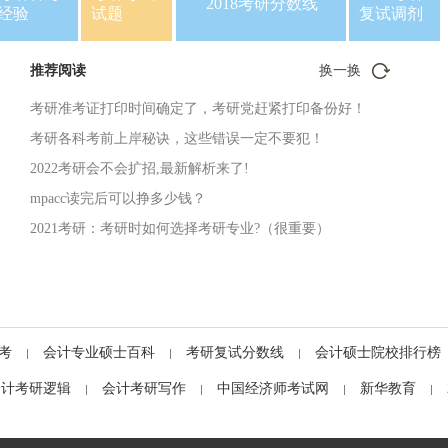
2018考研分数线
经验
试题
复试调剂
推荐阅读
换一换
考研准考证打印时间确定了，考研党赶紧打印备份好！
考研各科考前上岸秘诀，这些错误一定不要犯！
2022考研会不会扩招,最新解析来了!
mpacc读完后可以挣多少钱？
2021考研：考研时如何选择考研专业?（很重要）
考
会计专业硕士百科
考研复试分数线
会计硕士院校排行榜
会计考研逻辑
会计考研写作
中国经济师考试网
新华教育